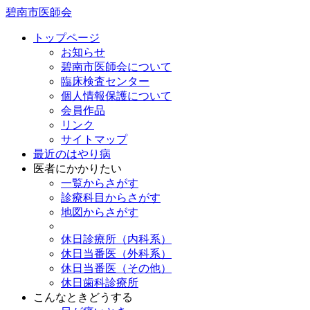
碧南市医師会
トップページ
お知らせ
碧南市医師会について
臨床検査センター
個人情報保護について
会員作品
リンク
サイトマップ
最近のはやり病
医者にかかりたい
一覧からさがす
診療科目からさがす
地図からさがす
休日診療所（内科系）
休日当番医（外科系）
休日当番医（その他）
休日歯科診療所
こんなときどうする