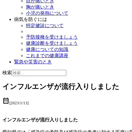
目が痛いとき
胸が痛いとき
小児の発熱について
病気を防ぐには
特定健診について
予防接種を受けましょう
健康診断を受けましょう
健康についての知識
これまでの健康講座
緊急や災害のとき
検索
インフルエンザが流行入りしました
calendar_month
[2023/1/13]
インフルエンザが流行入りしました