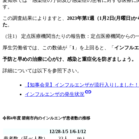
愛知県では「感染症の予防及び感染症の患者に対する医療に関
す。
この調査結果によりますと、
2023年第1週（1月2日(月曜
た
。
（注1） 定点医療機関当たりの報告数：定点医療機関からの
厚生労働省では、この数値が「
1
」を上回ると、「
インフルエ
予防と早めの治療に心がけ、感染と重症化を防ぎましょう。
詳細については以下を参照下さい。
【知事会見】インフルエンザが流行入りしました！
link
インフルエンザの発生状況
令和4年度 碧南市内のインルエンザ患者数の推移
12/28-1/5
1/6-1/12
患者数（延べ人数）
33人
99人