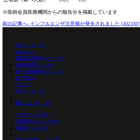
※医師会員医療機関からの報告分を掲載しています
前の記事へ: インフルエンザ注意報が発令されました (2023/03
サイトトップ
お知らせ
碧南市医師会について
臨床検査センター
個人情報保護について
会員作品
リンク
サイトマップ
-
最近のはやり病
一覧からさがす
診療科目からさがす
地図からさがす
-