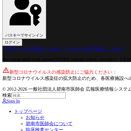
パスキーでサインイン
ログイン
パスワードを忘れましたか？
ユーザー名を忘れましたか？
document.addEventListener('DOMContentLoaded', (event) => { if (do
warning
新型コロナウイルスの感染防止にご協力ください：
新型コロナウイルス感染症の拡大防止のため、各医療施設へ
© 2012-2026 一般社団法人碧南市医師会 広報医療情報システム委員会
検索
Sign In
トップページ
お知らせ
碧南市医師会について
臨床検査センター