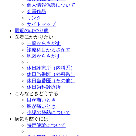
個人情報保護について
会員作品
リンク
サイトマップ
最近のはやり病
医者にかかりたい
一覧からさがす
診療科目からさがす
地図からさがす
-
休日診療所（内科系）
休日当番医（外科系）
休日当番医（その他）
休日歯科診療所
こんなときどうする
目が痛いとき
胸が痛いとき
小児の発熱について
病気を防ぐには
特定健診について
-