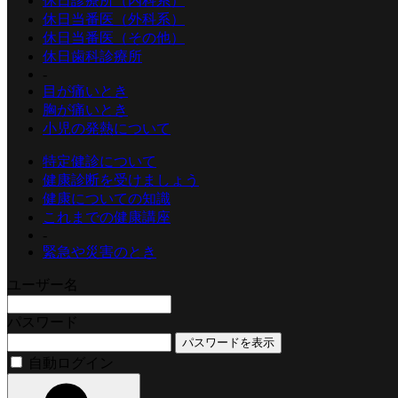
休日診療所（内科系）
休日当番医（外科系）
休日当番医（その他）
休日歯科診療所
-
目が痛いとき
胸が痛いとき
小児の発熱について
特定健診について
健康診断を受けましょう
健康についての知識
これまでの健康講座
-
緊急や災害のとき
ユーザー名
パスワード
パスワードを表示
自動ログイン