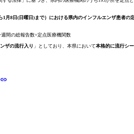
する法律」に基づき、県内の医療機関のうち195か所を定点
日)から1月8日(日曜日)まで）における県内のインフルエンザ患者
一週間の総報告数÷定点医療機関数
ンザの流行入り
」としており、本県において
本格的に流行シー
link