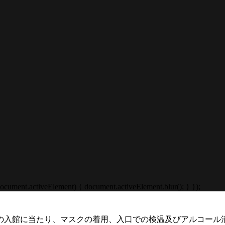
cument.activeElement) { document.activeElement.blur(); } });
の入館に当たり、マスクの着用、入口での検温及びアルコール