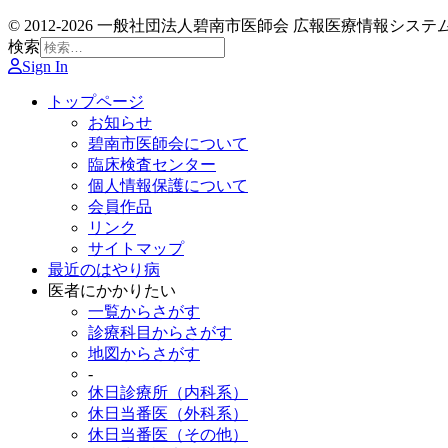
© 2012-2026 一般社団法人碧南市医師会 広報医療情報システム委員会
検索
Sign In
トップページ
お知らせ
碧南市医師会について
臨床検査センター
個人情報保護について
会員作品
リンク
サイトマップ
最近のはやり病
医者にかかりたい
一覧からさがす
診療科目からさがす
地図からさがす
-
休日診療所（内科系）
休日当番医（外科系）
休日当番医（その他）