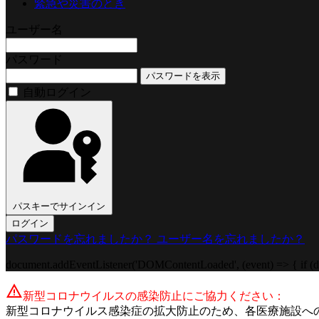
緊急や災害のとき
ユーザー名
パスワード
パスワードを表示
自動ログイン
パスキーでサインイン
ログイン
パスワードを忘れましたか？
ユーザー名を忘れましたか？
document.addEventListener('DOMContentLoaded', (event) => { if (do
warning
新型コロナウイルスの感染防止にご協力ください：
新型コロナウイルス感染症の拡大防止のため、各医療施設へ