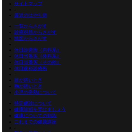
サイトマップ
-
最近のはやり病
一覧からさがす
診療科目からさがす
地図からさがす
-
休日診療所（内科系）
休日当番医（外科系）
休日当番医（その他）
休日歯科診療所
-
目が痛いとき
胸が痛いとき
小児の発熱について
特定健診について
健康診断を受けましょう
健康についての知識
これまでの健康講座
-