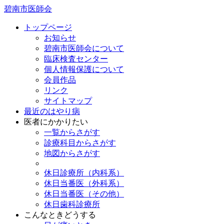
碧南市医師会
トップページ
お知らせ
碧南市医師会について
臨床検査センター
個人情報保護について
会員作品
リンク
サイトマップ
最近のはやり病
医者にかかりたい
一覧からさがす
診療科目からさがす
地図からさがす
休日診療所（内科系）
休日当番医（外科系）
休日当番医（その他）
休日歯科診療所
こんなときどうする