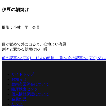
伊豆の朝焼け
撮影：小林 学 会員
目が覚めて外に出ると、心地よい海風
刻々と変わる朝焼けの一瞬
前の記事へ: [702] 「12人の使徒」
前へ
次の記事へ: [700] 
サイトトップ
お知らせ
碧南市医師会について
臨床検査センター
個人情報保護について
会員作品
リンク