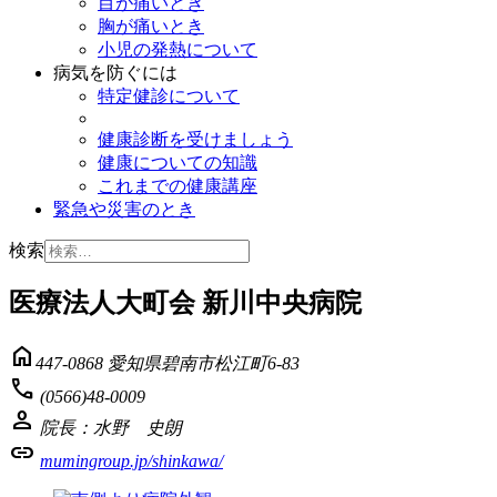
目が痛いとき
胸が痛いとき
小児の発熱について
病気を防ぐには
特定健診について
健康診断を受けましょう
健康についての知識
これまでの健康講座
緊急や災害のとき
検索
医療法人大町会 新川中央病院
home
447-0868 愛知県碧南市松江町6-83
phone
(0566)48-0009
person
院長：水野 史朗
link
mumingroup.jp/shinkawa/