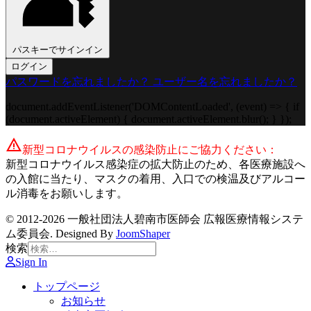
パスキーでサインイン
ログイン
パスワードを忘れましたか？
ユーザー名を忘れましたか？
document.addEventListener('DOMContentLoaded', (event) => { if
(document.activeElement) { document.activeElement.blur(); } });
warning
新型コロナウイルスの感染防止にご協力ください：
新型コロナウイルス感染症の拡大防止のため、各医療施設へ
の入館に当たり、マスクの着用、入口での検温及びアルコー
ル消毒をお願いします。
© 2012-2026 一般社団法人碧南市医師会 広報医療情報システ
ム委員会. Designed By
JoomShaper
検索
Sign In
トップページ
お知らせ