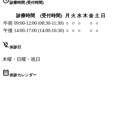
schedule
診療時間 (受付時間)
診療時間
(受付時間)
月
火
水
木
金
土
日
午前
09:00-12:00
(08:30-11:30)
○
○
○
○
○
午後
14:00-17:00
(14:00-16:30)
○
○
○
○
○
power_off
休診日
木曜・日曜・祝日
calendar_month
休診カレンダー