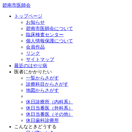
碧南市医師会
トップページ
お知らせ
碧南市医師会について
臨床検査センター
個人情報保護について
会員作品
リンク
サイトマップ
最近のはやり病
医者にかかりたい
一覧からさがす
診療科目からさがす
地図からさがす
休日診療所（内科系）
休日当番医（外科系）
休日当番医（その他）
休日歯科診療所
こんなときどうする