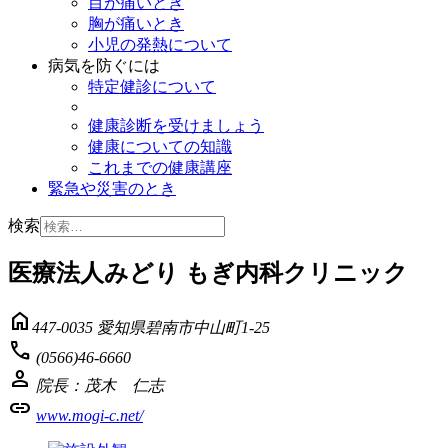
目が痛いとき
胸が痛いとき
小児の発熱について
病気を防ぐには
特定健診について
健康診断を受けましょう
健康についての知識
これまでの健康講座
緊急や災害のとき
検索
医療法人みどり もぎ内科クリニック
home
447-0035 愛知県碧南市中山町1-25
phone
(0566)46-6660
person
院長：茂木 仁志
link
www.mogi-c.net/