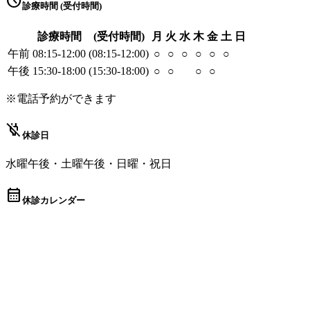
schedule
診療時間 (受付時間)
診療時間
(受付時間)
月
火
水
木
金
土
日
午前
08:15-12:00
(08:15-12:00)
○
○
○
○
○
○
午後
15:30-18:00
(15:30-18:00)
○
○
○
○
※電話予約ができます
power_off
休診日
水曜午後・土曜午後・日曜・祝日
calendar_month
休診カレンダー