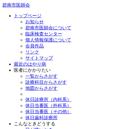
碧南市医師会
トップページ
お知らせ
碧南市医師会について
臨床検査センター
個人情報保護について
会員作品
リンク
サイトマップ
最近のはやり病
医者にかかりたい
一覧からさがす
診療科目からさがす
地図からさがす
休日診療所（内科系）
休日当番医（外科系）
休日当番医（その他）
休日歯科診療所
こんなときどうする