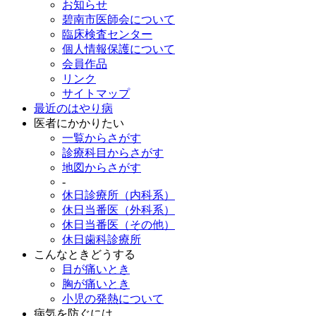
お知らせ
碧南市医師会について
臨床検査センター
個人情報保護について
会員作品
リンク
サイトマップ
最近のはやり病
医者にかかりたい
一覧からさがす
診療科目からさがす
地図からさがす
-
休日診療所（内科系）
休日当番医（外科系）
休日当番医（その他）
休日歯科診療所
こんなときどうする
目が痛いとき
胸が痛いとき
小児の発熱について
病気を防ぐには