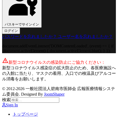
パスキーでサインイン
ログイン
パスワードを忘れましたか？
ユーザー名を忘れましたか？
document.addEventListener('DOMContentLoaded', (event) => { if
(document.activeElement) { document.activeElement.blur(); } });
warning
新型コロナウイルスの感染防止にご協力ください：
新型コロナウイルス感染症の拡大防止のため、各医療施設へ
の入館に当たり、マスクの着用、入口での検温及びアルコー
ル消毒をお願いします。
© 2012-2026 一般社団法人碧南市医師会 広報医療情報システ
ム委員会. Designed By
JoomShaper
検索
Sign In
トップページ