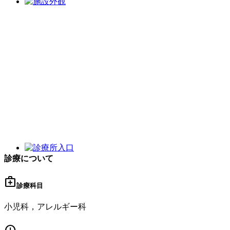
診療について
medical_services
診療科目
小児科，アレルギー科