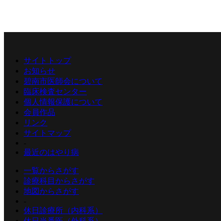
サイトトップ
お知らせ
碧南市医師会について
臨床検査センター
個人情報保護について
会員作品
リンク
サイトマップ
-
最近のはやり病
一覧からさがす
診療科目からさがす
地図からさがす
-
休日診療所（内科系）
休日当番医（外科系）