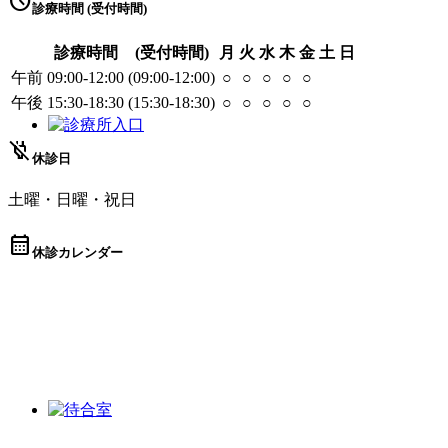
schedule
診療時間 (受付時間)
診療時間
(受付時間)
月
火
水
木
金
土
日
午前
09:00-12:00
(09:00-12:00)
○
○
○
○
○
午後
15:30-18:30
(15:30-18:30)
○
○
○
○
○
power_off
休診日
土曜・日曜・祝日
calendar_month
休診カレンダー