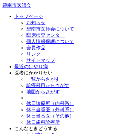
碧南市医師会
トップページ
お知らせ
碧南市医師会について
臨床検査センター
個人情報保護について
会員作品
リンク
サイトマップ
最近のはやり病
医者にかかりたい
一覧からさがす
診療科目からさがす
地図からさがす
休日診療所（内科系）
休日当番医（外科系）
休日当番医（その他）
休日歯科診療所
こんなときどうする