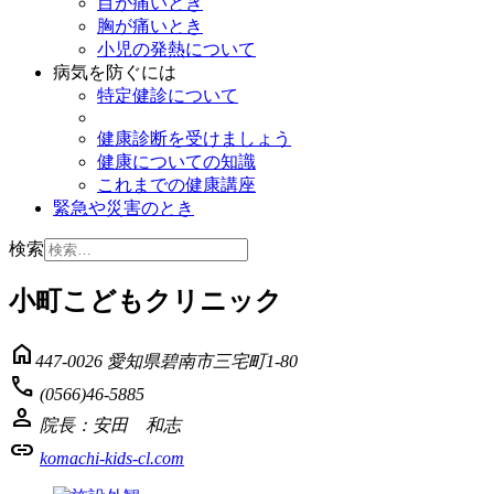
目が痛いとき
胸が痛いとき
小児の発熱について
病気を防ぐには
特定健診について
健康診断を受けましょう
健康についての知識
これまでの健康講座
緊急や災害のとき
検索
小町こどもクリニック
home
447-0026 愛知県碧南市三宅町1-80
phone
(0566)46-5885
person
院長：安田 和志
link
komachi-kids-cl.com