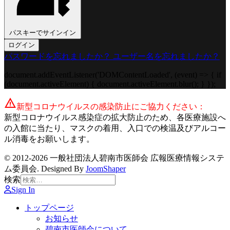
パスキーでサインイン
ログイン
パスワードを忘れましたか？
ユーザー名を忘れましたか？
document.addEventListener('DOMContentLoaded', (event) => { if
(document.activeElement) { document.activeElement.blur(); } });
warning
新型コロナウイルスの感染防止にご協力ください：
新型コロナウイルス感染症の拡大防止のため、各医療施設へ
の入館に当たり、マスクの着用、入口での検温及びアルコー
ル消毒をお願いします。
© 2012-2026 一般社団法人碧南市医師会 広報医療情報システ
ム委員会. Designed By
JoomShaper
検索
Sign In
トップページ
お知らせ
碧南市医師会について