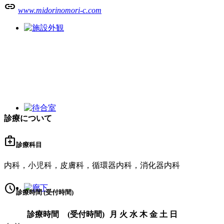
link
www.midorinomori-c.com
診療について
medical_services
診療科目
内科，小児科，皮膚科，循環器内科，消化器内科
schedule
診療時間 (受付時間)
診療時間
(受付時間)
月
火
水
木
金
土
日