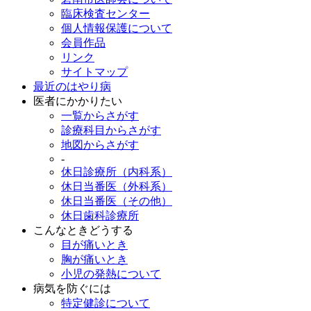
臨床検査センター
個人情報保護について
会員作品
リンク
サイトマップ
最近のはやり病
医者にかかりたい
一覧からさがす
診療科目からさがす
地図からさがす
-
休日診療所（内科系）
休日当番医（外科系）
休日当番医（その他）
休日歯科診療所
こんなときどうする
目が痛いとき
胸が痛いとき
小児の発熱について
病気を防ぐには
特定健診について