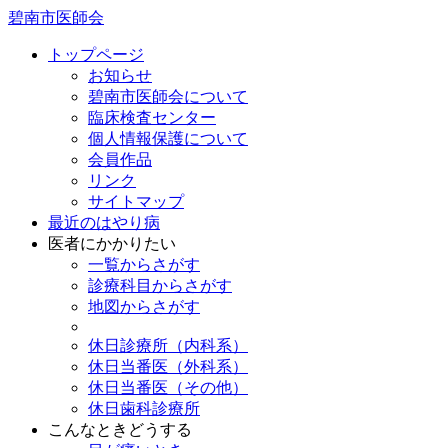
碧南市医師会
トップページ
お知らせ
碧南市医師会について
臨床検査センター
個人情報保護について
会員作品
リンク
サイトマップ
最近のはやり病
医者にかかりたい
一覧からさがす
診療科目からさがす
地図からさがす
休日診療所（内科系）
休日当番医（外科系）
休日当番医（その他）
休日歯科診療所
こんなときどうする