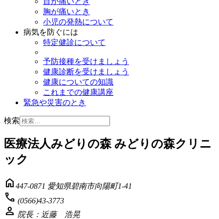
目が痛いとき
胸が痛いとき
小児の発熱について
病気を防ぐには
特定健診について
予防接種を受けましょう
健康診断を受けましょう
健康についての知識
これまでの健康講座
緊急や災害のとき
検索
医療法人みどりの森 みどりの森クリニ
ック
home
447-0871 愛知県碧南市向陽町1-41
phone
(0566)43-3773
person
院長：近藤 浩晃