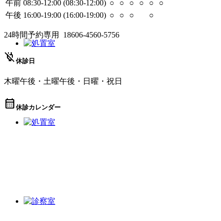
午前
08:30-12:00
(08:30-12:00)
○
○
○
○
○
○
午後
16:00-19:00
(16:00-19:00)
○
○
○
○
24時間予約専用
18606-4560-5756
power_off
休診日
木曜午後・土曜午後・日曜・祝日
calendar_month
休診カレンダー