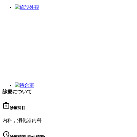
診療について
medical_services
診療科目
内科，消化器内科
schedule
診療時間 (受付時間)