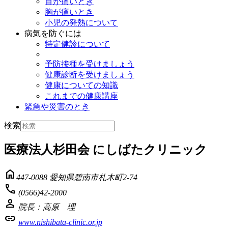
目が痛いとき
胸が痛いとき
小児の発熱について
病気を防ぐには
特定健診について
予防接種を受けましょう
健康診断を受けましょう
健康についての知識
これまでの健康講座
緊急や災害のとき
検索
医療法人杉田会 にしばたクリニック
home
447-0088 愛知県碧南市札木町2-74
phone
(0566)42-2000
person
院長：高原 理
link
www.nishibata-clinic.or.jp