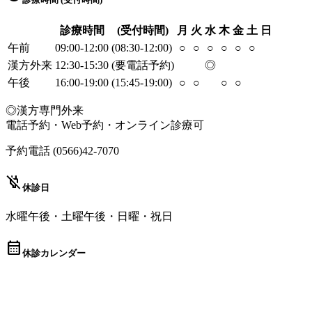
診療時間
(受付時間)
月
火
水
木
金
土
日
午前
09:00-12:00
(08:30-12:00)
○
○
○
○
○
○
漢方外来
12:30-15:30
(要電話予約)
◎
午後
16:00-19:00
(15:45-19:00)
○
○
○
○
◎漢方専門外来
電話予約・Web予約・オンライン診療可
予約電話 (0566)42-7070
power_off
休診日
水曜午後・土曜午後・日曜・祝日
calendar_month
休診カレンダー