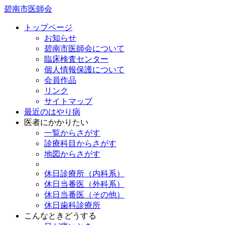
碧南市医師会
トップページ
お知らせ
碧南市医師会について
臨床検査センター
個人情報保護について
会員作品
リンク
サイトマップ
最近のはやり病
医者にかかりたい
一覧からさがす
診療科目からさがす
地図からさがす
休日診療所（内科系）
休日当番医（外科系）
休日当番医（その他）
休日歯科診療所
こんなときどうする