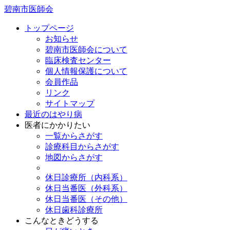
碧南市医師会
トップページ
お知らせ
碧南市医師会について
臨床検査センター
個人情報保護について
会員作品
リンク
サイトマップ
最近のはやり病
医者にかかりたい
一覧からさがす
診療科目からさがす
地図からさがす
休日診療所（内科系）
休日当番医（外科系）
休日当番医（その他）
休日歯科診療所
こんなときどうする