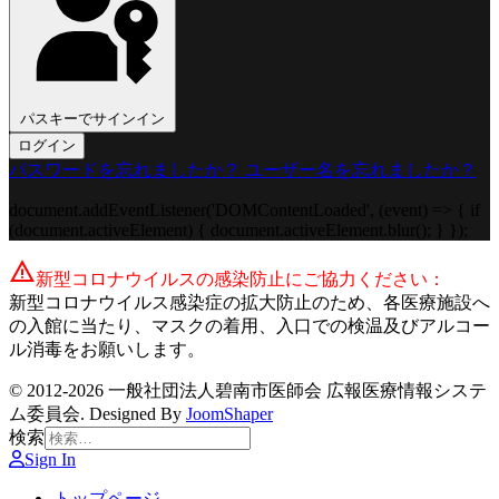
パスキーでサインイン
ログイン
パスワードを忘れましたか？
ユーザー名を忘れましたか？
document.addEventListener('DOMContentLoaded', (event) => { if
(document.activeElement) { document.activeElement.blur(); } });
warning
新型コロナウイルスの感染防止にご協力ください：
新型コロナウイルス感染症の拡大防止のため、各医療施設へ
の入館に当たり、マスクの着用、入口での検温及びアルコー
ル消毒をお願いします。
© 2012-2026 一般社団法人碧南市医師会 広報医療情報システ
ム委員会. Designed By
JoomShaper
検索
Sign In
トップページ