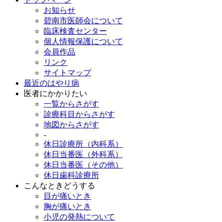
お知らせ
碧南市医師会について
臨床検査センター
個人情報保護について
会員作品
リンク
サイトマップ
最近のはやり病
医者にかかりたい
一覧からさがす
診療科目からさがす
地図からさがす
-
休日診療所（内科系）
休日当番医（外科系）
休日当番医（その他）
休日歯科診療所
こんなときどうする
目が痛いとき
胸が痛いとき
小児の発熱について