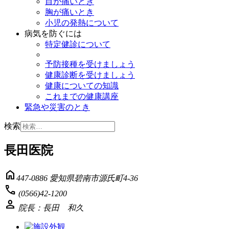
目が痛いとき
胸が痛いとき
小児の発熱について
病気を防ぐには
特定健診について
予防接種を受けましょう
健康診断を受けましょう
健康についての知識
これまでの健康講座
緊急や災害のとき
検索
長田医院
home
447-0886 愛知県碧南市源氏町4-36
phone
(0566)42-1200
person
院長：長田 和久