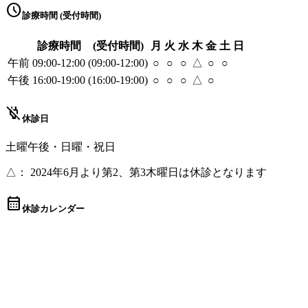
schedule
診療時間 (受付時間)
診療時間
(受付時間)
月
火
水
木
金
土
日
午前
09:00-12:00
(09:00-12:00)
○
○
○
△
○
○
午後
16:00-19:00
(16:00-19:00)
○
○
○
△
○
power_off
休診日
土曜午後・日曜・祝日
△： 2024年6月より第2、第3木曜日は休診となります
calendar_month
休診カレンダー