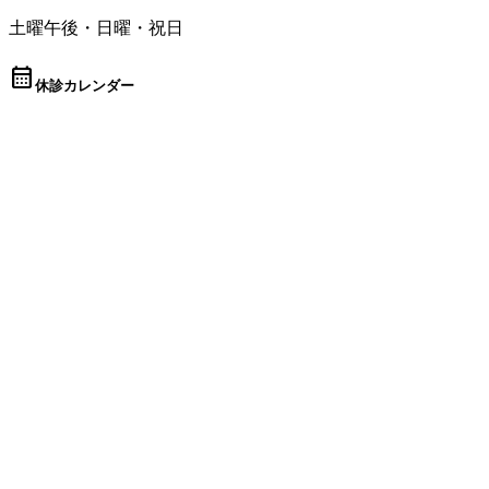
土曜午後・日曜・祝日
calendar_month
休診カレンダー