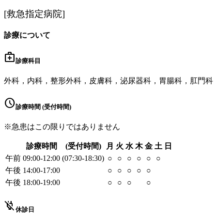
[救急指定病院]
診療について
medical_services
診療科目
外科，内科，整形外科，皮膚科，泌尿器科，胃腸科，肛門科
schedule
診療時間 (受付時間)
※急患はこの限りではありません
診療時間
(受付時間)
月
火
水
木
金
土
日
午前
09:00-12:00
(07:30-18:30)
○
○
○
○
○
○
午後
14:00-17:00
○
○
○
○
○
午後
18:00-19:00
○
○
○
○
power_off
休診日