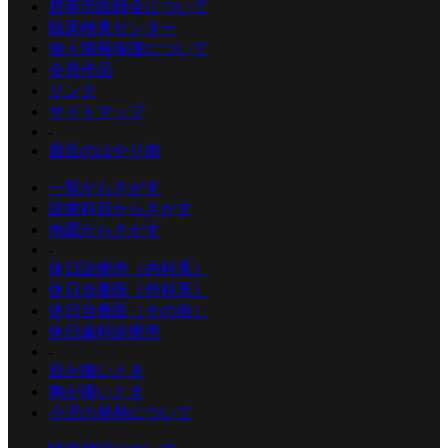
碧南市医師会について
臨床検査センター
個人情報保護について
会員作品
リンク
サイトマップ
-
最近のはやり病
一覧からさがす
診療科目からさがす
地図からさがす
-
休日診療所（内科系）
休日当番医（外科系）
休日当番医（その他）
休日歯科診療所
-
目が痛いとき
胸が痛いとき
小児の発熱について