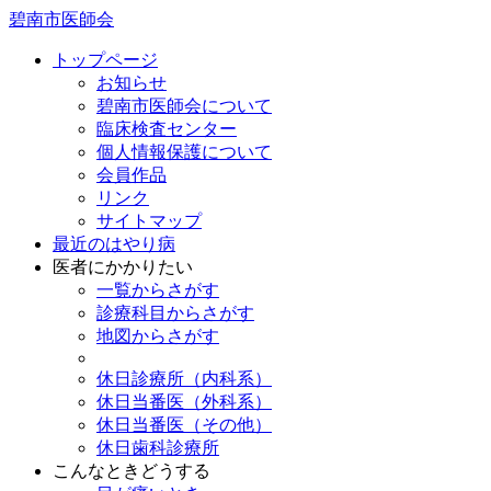
碧南市医師会
トップページ
お知らせ
碧南市医師会について
臨床検査センター
個人情報保護について
会員作品
リンク
サイトマップ
最近のはやり病
医者にかかりたい
一覧からさがす
診療科目からさがす
地図からさがす
休日診療所（内科系）
休日当番医（外科系）
休日当番医（その他）
休日歯科診療所
こんなときどうする