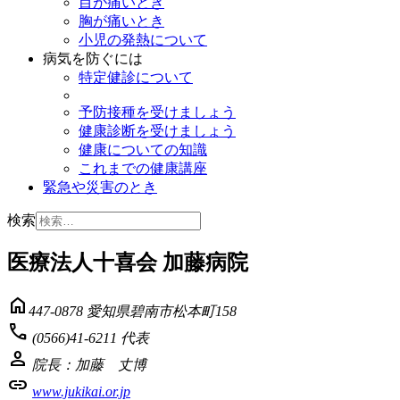
目が痛いとき
胸が痛いとき
小児の発熱について
病気を防ぐには
特定健診について
予防接種を受けましょう
健康診断を受けましょう
健康についての知識
これまでの健康講座
緊急や災害のとき
検索
医療法人十喜会 加藤病院
home
447-0878 愛知県碧南市松本町158
phone
(0566)41-6211 代表
person
院長：加藤 丈博
link
www.jukikai.or.jp