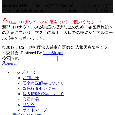
document.addEventListener('DOMContentLoaded', (event) => { if
(document.activeElement) { document.activeElement.blur(); } });
warning
新型コロナウイルスの感染防止にご協力ください：
新型コロナウイルス感染症の拡大防止のため、各医療施設へ
の入館に当たり、マスクの着用、入口での検温及びアルコー
ル消毒をお願いします。
© 2012-2026 一般社団法人碧南市医師会 広報医療情報システ
ム委員会. Designed By
JoomShaper
検索
Sign In
トップページ
お知らせ
碧南市医師会について
臨床検査センター
個人情報保護について
会員作品
リンク
サイトマップ