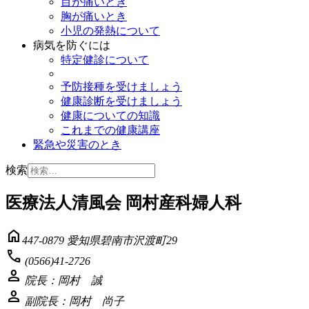
目が痛いとき
胸が痛いとき
小児の発熱について
病気を防ぐには
特定健診について
予防接種を受けましょう
健康診断を受けましょう
健康についての知識
これまでの健康講座
緊急や災害のとき
検索
医療法人清風会 岡村産科婦人科
home
447-0879 愛知県碧南市沢渡町29
phone
(0566)41-2726
person
院長：岡村 誠
person
副院長：岡村 尚子