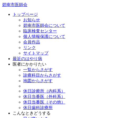
碧南市医師会
トップページ
お知らせ
碧南市医師会について
臨床検査センター
個人情報保護について
会員作品
リンク
サイトマップ
最近のはやり病
医者にかかりたい
一覧からさがす
診療科目からさがす
地図からさがす
休日診療所（内科系）
休日当番医（外科系）
休日当番医（その他）
休日歯科診療所
こんなときどうする