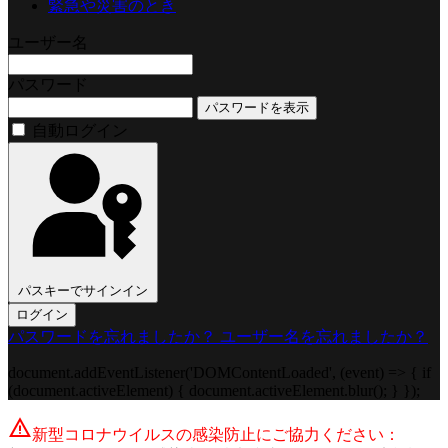
緊急や災害のとき
ユーザー名
パスワード
パスワードを表示
自動ログイン
パスキーでサインイン
ログイン
パスワードを忘れましたか？
ユーザー名を忘れましたか？
document.addEventListener('DOMContentLoaded', (event) => { if
(document.activeElement) { document.activeElement.blur(); } });
warning
新型コロナウイルスの感染防止にご協力ください：