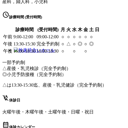
産科，婦人科，小児科
schedule
診療時間 (受付時間)
診療時間
(受付時間)
月
火
水
木
金
土
日
午前
9:00-12:00
09:00-12:00
○
○
○
○
○
○
午後
13:30-15:30
完全予約制
○
△
○
◎
○
◎
午後
16:00-18:30
16:00-18:30
○
○
○
一部予約制
△産後・乳児検診（完全予約制）
◎小児予防接種（完全予約制）
△は13:30-15:30迄、産後・乳児健診（完全予約制）
power_off
休診日
火曜午後・木曜午後・土曜午後・日曜・祝日
calendar_month
休診カレンダー