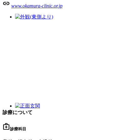
link
www.okamura-clinic.or.jp
診療について
medical_services
診療科目