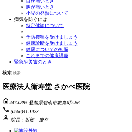
目が痛いとき
胸が痛いとき
小児の発熱について
病気を防ぐには
特定健診について
予防接種を受けましょう
健康診断を受けましょう
健康についての知識
これまでの健康講座
緊急や災害のとき
検索
医療法人衛寿堂 さかべ医院
home
447-0885 愛知県碧南市志貴町2-86
phone
(0566)41-1923
person
院長：坂部 慶幸