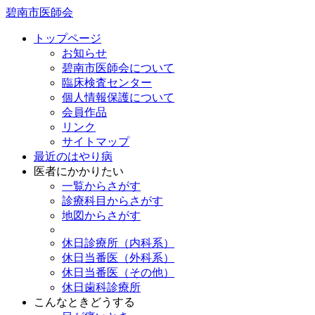
碧南市医師会
トップページ
お知らせ
碧南市医師会について
臨床検査センター
個人情報保護について
会員作品
リンク
サイトマップ
最近のはやり病
医者にかかりたい
一覧からさがす
診療科目からさがす
地図からさがす
休日診療所（内科系）
休日当番医（外科系）
休日当番医（その他）
休日歯科診療所
こんなときどうする