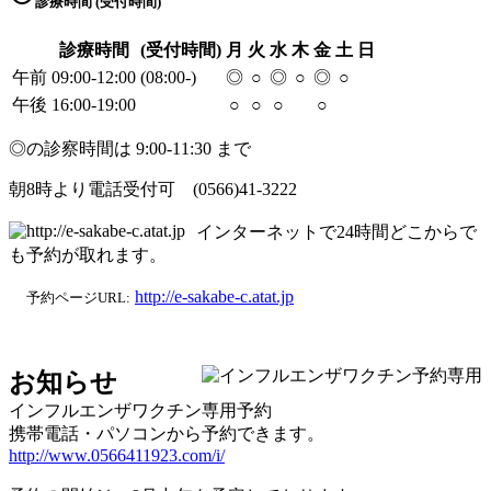
診療時間 (受付時間)
診療時間
(受付時間)
月
火
水
木
金
土
日
午前
09:00-12:00
(08:00-)
◎
○
◎
○
◎
○
午後
16:00-19:00
○
○
○
○
◎の診察時間は 9:00-11:30 まで
朝8時より電話受付可 (0566)41-3222
インターネットで24時間どこからで
も予約が取れます。
http://e-sakabe-c.atat.jp
予約ページURL:
お知らせ
インフルエンザワクチン専用予約
携帯電話・パソコンから予約できます。
http://www.0566411923.com/i/