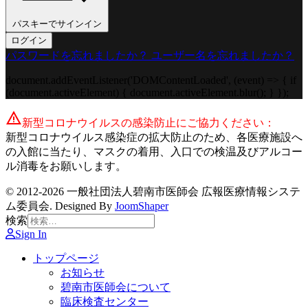
パスキーでサインイン
ログイン
パスワードを忘れましたか？
ユーザー名を忘れましたか？
document.addEventListener('DOMContentLoaded', (event) => { if
(document.activeElement) { document.activeElement.blur(); } });
warning
新型コロナウイルスの感染防止にご協力ください：
新型コロナウイルス感染症の拡大防止のため、各医療施設へ
の入館に当たり、マスクの着用、入口での検温及びアルコー
ル消毒をお願いします。
© 2012-2026 一般社団法人碧南市医師会 広報医療情報システ
ム委員会. Designed By
JoomShaper
検索
Sign In
トップページ
お知らせ
碧南市医師会について
臨床検査センター