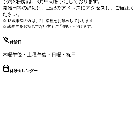
予約の開始は、9月中旬を予定しております。
開始日等の詳細は、上記のアドレスにアクセスし、ご確認く
ださい。
☆ 13歳未満の方は、2回接種をお勧めしております。
☆ 診察券をお持ちでない方もご予約いただけます。
power_off
休診日
木曜午後・土曜午後・日曜・祝日
calendar_month
休診カレンダー