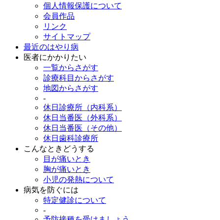
個人情報保護について
会員作品
リンク
サイトマップ
最近のはやり病
医者にかかりたい
一覧からさがす
診療科目からさがす
地図からさがす
-
休日診療所（内科系）
休日当番医（外科系）
休日当番医（その他）
休日歯科診療所
こんなときどうする
目が痛いとき
胸が痛いとき
小児の発熱について
病気を防ぐには
特定健診について
-
予防接種を受けましょう