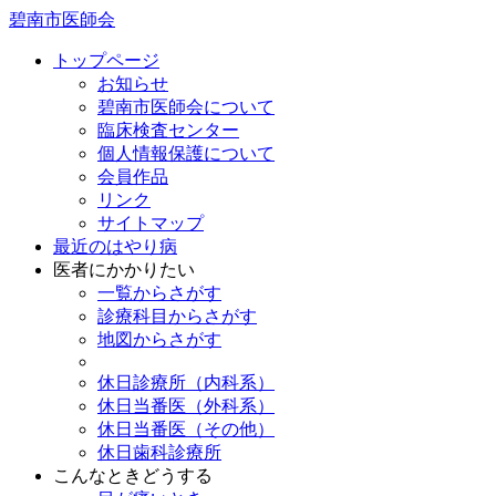
碧南市医師会
トップページ
お知らせ
碧南市医師会について
臨床検査センター
個人情報保護について
会員作品
リンク
サイトマップ
最近のはやり病
医者にかかりたい
一覧からさがす
診療科目からさがす
地図からさがす
休日診療所（内科系）
休日当番医（外科系）
休日当番医（その他）
休日歯科診療所
こんなときどうする