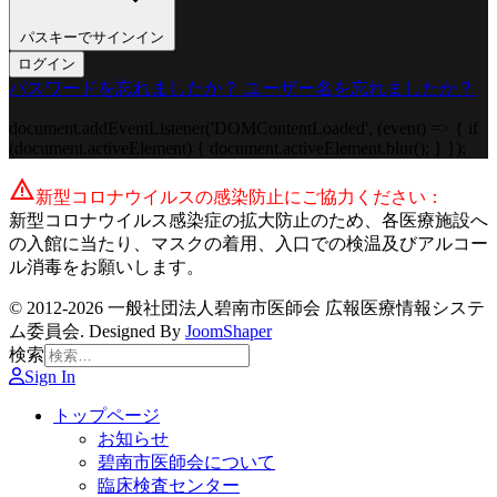
パスキーでサインイン
ログイン
パスワードを忘れましたか？
ユーザー名を忘れましたか？
document.addEventListener('DOMContentLoaded', (event) => { if
(document.activeElement) { document.activeElement.blur(); } });
warning
新型コロナウイルスの感染防止にご協力ください：
新型コロナウイルス感染症の拡大防止のため、各医療施設へ
の入館に当たり、マスクの着用、入口での検温及びアルコー
ル消毒をお願いします。
© 2012-2026 一般社団法人碧南市医師会 広報医療情報システ
ム委員会. Designed By
JoomShaper
検索
Sign In
トップページ
お知らせ
碧南市医師会について
臨床検査センター