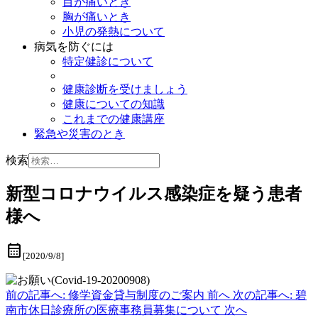
目が痛いとき
胸が痛いとき
小児の発熱について
病気を防ぐには
特定健診について
健康診断を受けましょう
健康についての知識
これまでの健康講座
緊急や災害のとき
検索
新型コロナウイルス感染症を疑う患者
様へ
calendar_month
[2020/9/8]
前の記事へ: 修学資金貸与制度のご案内
前へ
次の記事へ: 碧
南市休日診療所の医療事務員募集について
次へ